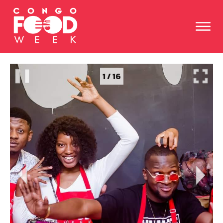
1
/
16